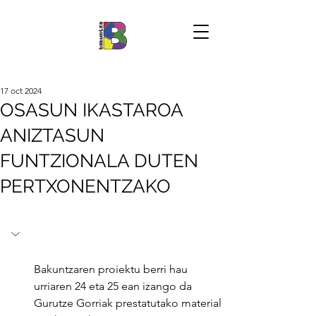
17 oct 2024
OSASUN IKASTAROA
ANIZTASUN
FUNTZIONALA DUTEN
PERTXONENTZAKO
Bakuntzaren proiektu berri hau 
urriaren 24 eta 25 ean izango da 
Gurutze Gorriak prestatutako material 