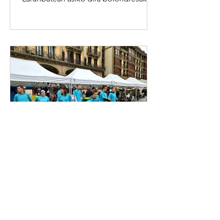
gure gaztekin aisialdian Est Es sabado
empezaran los voluntarios con el ocio
de nuestros jovenes
23 sept 2024
DANTZA EKITALDIA
-Urriak 5-ean ere, baina horaingoan
arratsaldez, Lazkaon egingo den