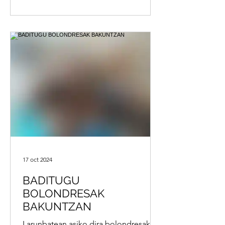
estuvieron el sabado de voluntarios en
el kilometro txikia de Lazkano
17 oct 2024
BADITUGU
BOLONDRESAK
BAKUNTZAN
Larunbatean asiko dira bolondresak