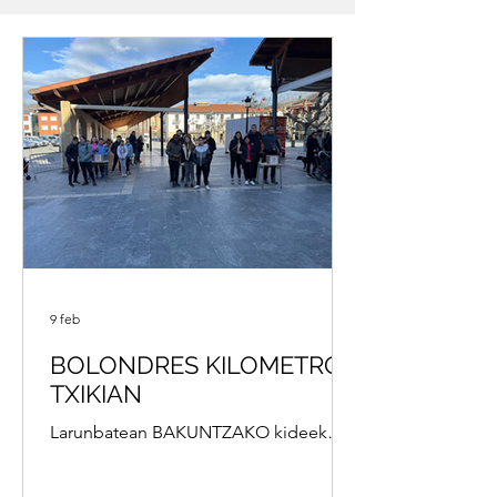
9 feb
BOLONDRES KILOMETRO
TXIKIAN
Larunbatean BAKUNTZAKO kideek
Kilometro txikian bolondres Lazkaon
Los miembros de BAKUNTZA