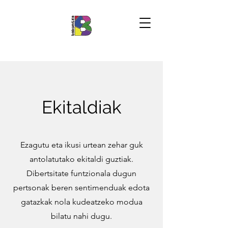
Ekitaldiak
Ezagutu eta ikusi urtean zehar guk
antolatutako ekitaldi guztiak.
Dibertsitate funtzionala dugun
pertsonak beren sentimenduak edota
gatazkak nola kudeatzeko modua
bilatu nahi dugu.